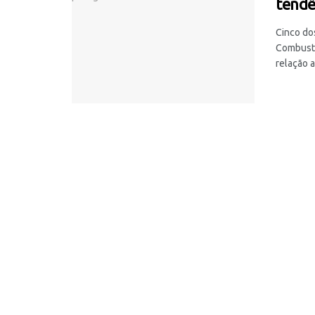
tendê
Cinco do
Combustí
relação a 