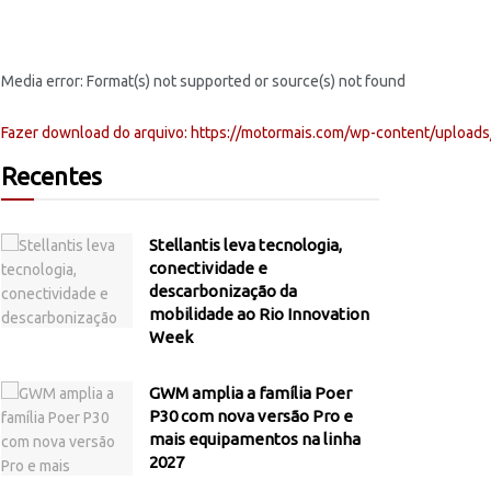
Media error: Format(s) not supported or source(s) not found
Fazer download do arquivo: https://motormais.com/wp-content/uplo
Recentes
00:00
Stellantis leva tecnologia,
conectividade e
Use as setas para cima ou para baixo para aumentar ou diminuir o volume
descarbonização da
mobilidade ao Rio Innovation
Week
GWM amplia a família Poer
P30 com nova versão Pro e
mais equipamentos na linha
2027