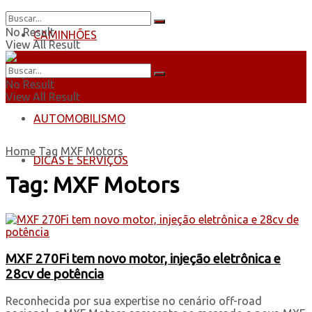
No Result
CAMINHÕES
View All Result
ÔNIBUS
No Result
View All Result
AUTOMOBILISMO
Home
Tag
MXF Motors
DICAS E SERVIÇOS
Tag:
MXF Motors
MXF 270Fi tem novo motor, injeção eletrônica e
28cv de potência
Reconhecida por sua expertise no cenário off-road