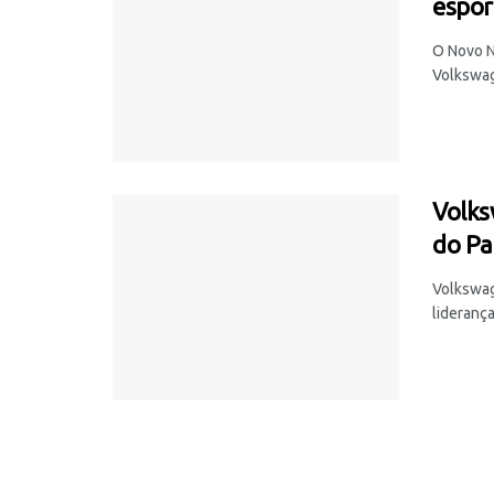
espor
O Novo N
Volkswage
Volks
do Pa
Volkswag
liderança