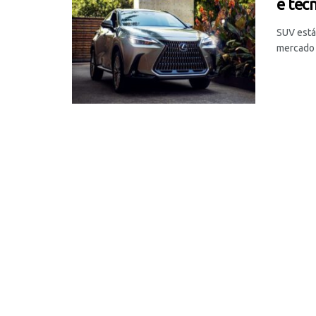
e tec
SUV está
mercado n