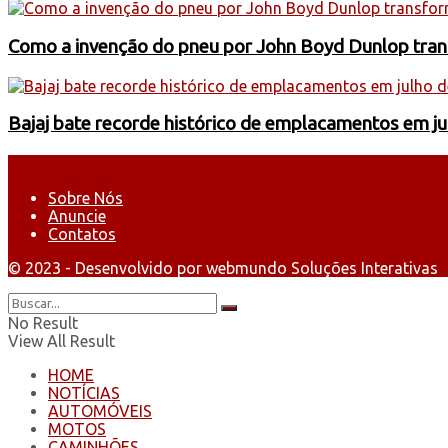
Como a invenção do pneu por John Boyd Dunlop trans
Bajaj bate recorde histórico de emplacamentos em j
Sobre Nós
Anuncie
Contatos
© 2023 - Desenvolvido por webmundo Soluções Interativas
No Result
View All Result
HOME
NOTÍCIAS
AUTOMÓVEIS
MOTOS
CAMINHÕES