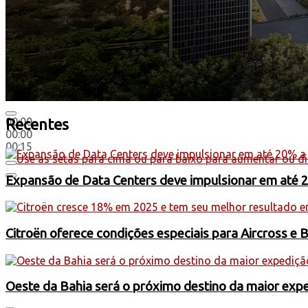
00:00
Recentes
00:00
00:15
Use as setas para cima ou para baixo para aumentar ou di
Expansão de Data Centers deve impulsionar em até 
Citroën oferece condições especiais para Aircross e 
Oeste da Bahia será o próximo destino da maior exp