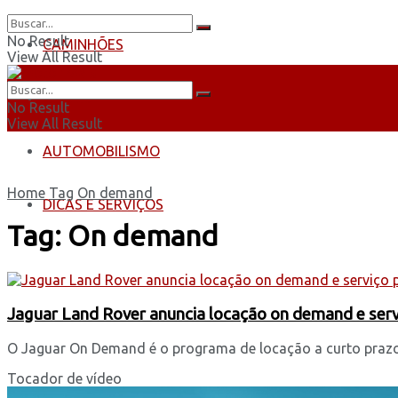
No Result
CAMINHÕES
View All Result
ÔNIBUS
No Result
View All Result
AUTOMOBILISMO
Home
Tag
On demand
DICAS E SERVIÇOS
Tag:
On demand
Jaguar Land Rover anuncia locação on demand e serv
O Jaguar On Demand é o programa de locação a curto prazo d
Tocador de vídeo