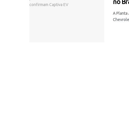
no Br
A Planta
Chevrolet