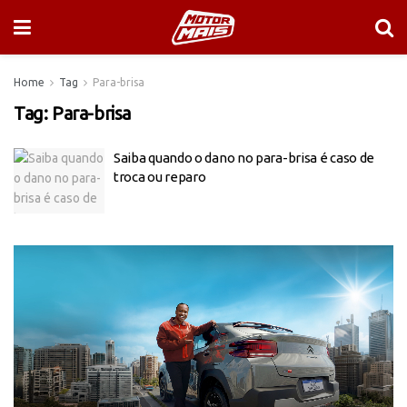
Home
Tag
Para-brisa
Tag:
Para-brisa
Saiba quando o dano no para-brisa é caso de
troca ou reparo
Tocador
de
vídeo