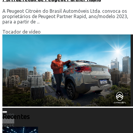
A Peugeot Citroën do Brasil Automóveis Ltda. convoca os
proprietários de Peugeot Partner Rapid, ano/modelo 2023,
para a partir de ...
Tocador de vídeo
Recentes
00:00
00:00
00:15