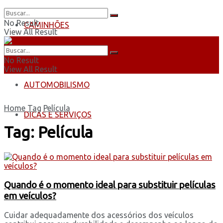
No Result
CAMINHÕES
View All Result
ÔNIBUS
No Result
View All Result
AUTOMOBILISMO
Home
Tag
Película
DICAS E SERVIÇOS
Tag:
Película
Quando é o momento ideal para substituir películas
em veículos?
Cuidar adequadamente dos acessórios dos veículos