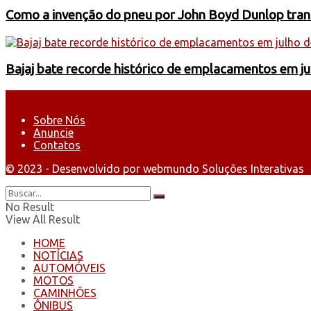
Como a invenção do pneu por John Boyd Dunlop trans
Bajaj bate recorde histórico de emplacamentos em j
Sobre Nós
Anuncie
Contatos
© 2023 - Desenvolvido por webmundo Soluções Interativas
No Result
View All Result
HOME
NOTÍCIAS
AUTOMÓVEIS
MOTOS
CAMINHÕES
ÔNIBUS