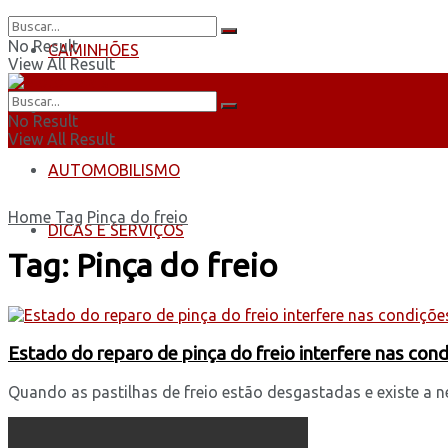
No Result
CAMINHÕES
View All Result
ÔNIBUS
No Result
View All Result
AUTOMOBILISMO
Home
Tag
Pinça do freio
DICAS E SERVIÇOS
Tag:
Pinça do freio
Estado do reparo de pinça do freio interfere nas cond
Quando as pastilhas de freio estão desgastadas e existe a ne