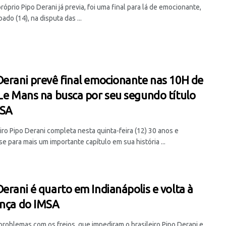
óprio Pipo Derani já previa, foi uma final para lá de emocionante,
ado (14), na disputa das ...
Derani prevê final emocionante nas 10H de
 Le Mans na busca por seu segundo título
MSA
iro Pipo Derani completa nesta quinta-feira (12) 30 anos e
e para mais um importante capítulo em sua história ...
Derani é quarto em Indianápolis e volta à
ança do IMSA
problemas com os freios, que impediram o brasileiro Pipo Derani e