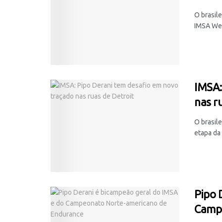
O brasil
IMSA Wea
IMSA:
nas r
O brasile
etapa da
Pipo 
Campe