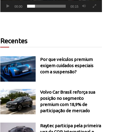
00:00
00:15
Recentes
Por que veículos premium
exigem cuidados especiais
com a suspensão?
Volvo Car Brasil reforça sua
posição no segmento
premium com 18,9% de
participação de mercado
Raytec participa pela primeira
vez da COP International e