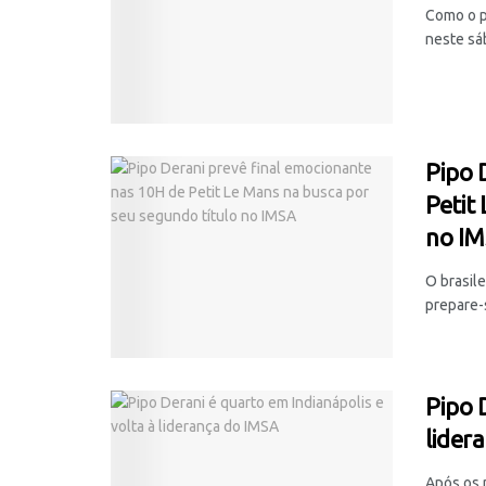
Como o pr
neste sáb
Pipo 
Petit
no I
O brasile
prepare-s
Pipo 
lider
Após os 