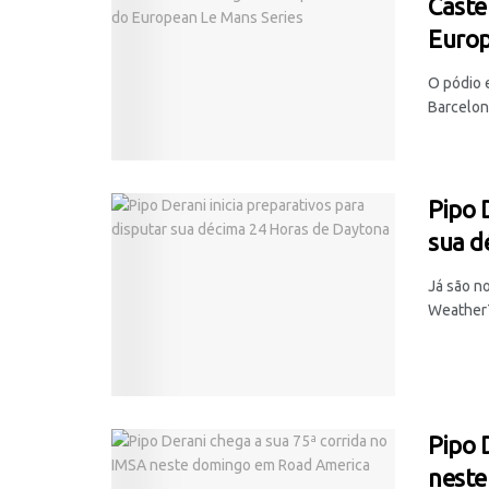
Caste
Europ
O pódio 
Barcelona
Pipo 
sua d
Já são n
WeatherT
Pipo 
neste