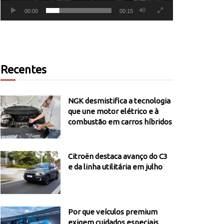
00:00
00:15
Recentes
NGK desmistifica a tecnologia
que une motor elétrico e à
combustão em carros híbridos
Citroën destaca avanço do C3
e da linha utilitária em julho
Por que veículos premium
exigem cuidados especiais