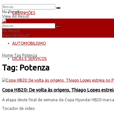
No Result
CAMINHÕES
View All Result
ÔNIBUS
No Result
View All Result
AUTOMOBILISMO
Home
Tag
Potenza
DICAS E SERVIÇOS
Tag:
Potenza
Copa HB20: De volta às origens, Thiago Lopes estre
A etapa deste final de semana da Copa Hyundai HB20 marca o
Tocador de vídeo