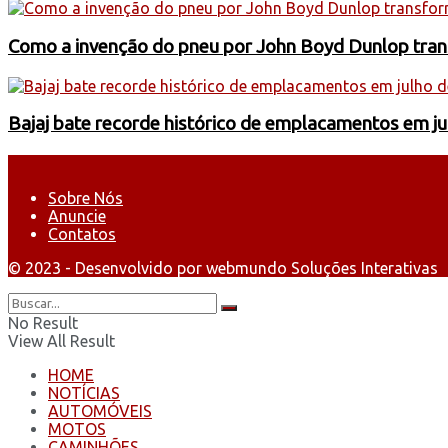
Como a invenção do pneu por John Boyd Dunlop trans
Bajaj bate recorde histórico de emplacamentos em j
Sobre Nós
Anuncie
Contatos
© 2023 - Desenvolvido por webmundo Soluções Interativas
No Result
View All Result
HOME
NOTÍCIAS
AUTOMÓVEIS
MOTOS
CAMINHÕES