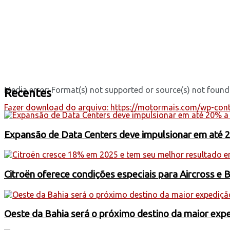
Media error: Format(s) not supported or source(s) not found
Recentes
Fazer download do arquivo: https://motormais.com/wp-co
Expansão de Data Centers deve impulsionar em até 
00:00
Use as setas para cima ou para baixo para aumentar ou di
Citroën oferece condições especiais para Aircross e 
Oeste da Bahia será o próximo destino da maior exp