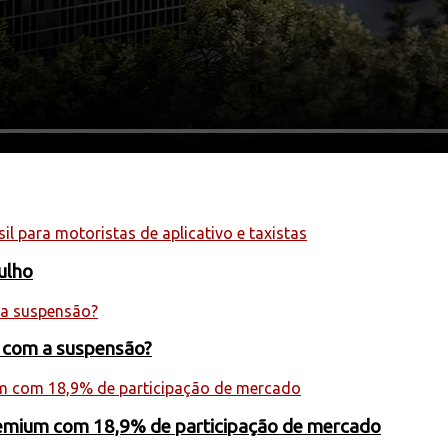
julho
s com a suspensão?
premium com 18,9% de participação de mercado