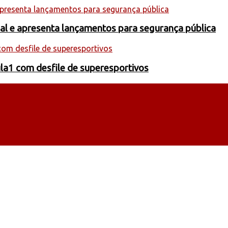
onal e apresenta lançamentos para segurança pública
la1 com desfile de superesportivos