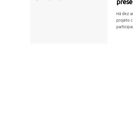
presé
Há dez an
projeto 
participaç