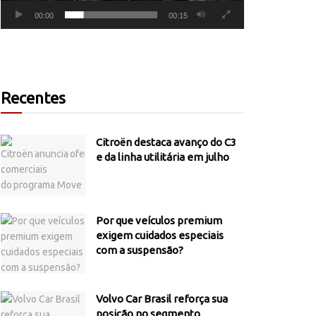
00:00
00:15
Recentes
Citroën destaca avanço do C3
e da linha utilitária em julho
Por que veículos premium
exigem cuidados especiais
com a suspensão?
Volvo Car Brasil reforça sua
posição no segmento