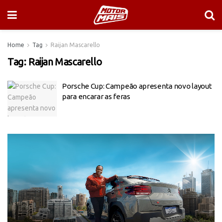
Home
Tag
Raijan Mascarello
Tag:
Raijan Mascarello
Porsche Cup: Campeão apresenta novo layout
para encarar as feras
Tocador
de
vídeo