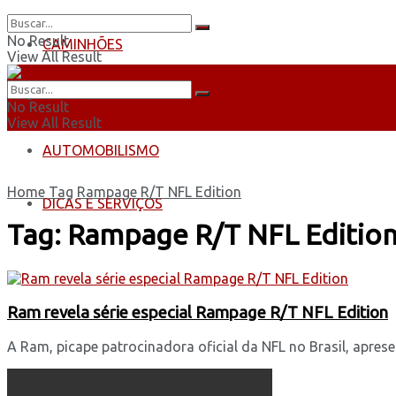
No Result
CAMINHÕES
View All Result
ÔNIBUS
No Result
View All Result
AUTOMOBILISMO
Home
Tag
Rampage R/T NFL Edition
DICAS E SERVIÇOS
Tag:
Rampage R/T NFL Editio
Ram revela série especial Rampage R/T NFL Edition
A Ram, picape patrocinadora oficial da NFL no Brasil, aprese