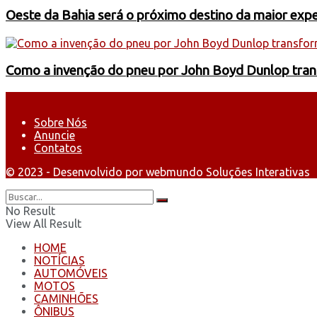
Oeste da Bahia será o próximo destino da maior exp
Como a invenção do pneu por John Boyd Dunlop trans
Sobre Nós
Anuncie
Contatos
© 2023 - Desenvolvido por webmundo Soluções Interativas
No Result
View All Result
HOME
NOTÍCIAS
AUTOMÓVEIS
MOTOS
CAMINHÕES
ÔNIBUS