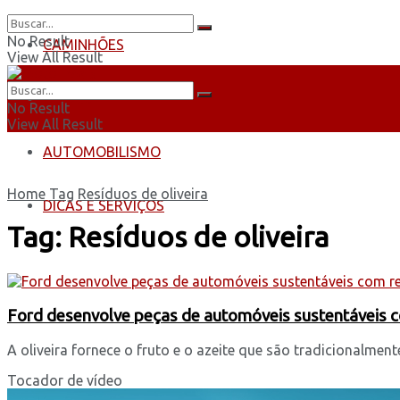
No Result
CAMINHÕES
View All Result
ÔNIBUS
No Result
View All Result
AUTOMOBILISMO
Home
Tag
Resíduos de oliveira
DICAS E SERVIÇOS
Tag:
Resíduos de oliveira
Ford desenvolve peças de automóveis sustentáveis co
A oliveira fornece o fruto e o azeite que são tradicionalme
Tocador de vídeo