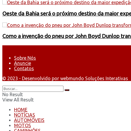
Oeste da Bahia será o próximo destino da maior exp
Como a invenção do pneu por John Boyd Dunlop trans
Sobre Nós
Anuncie
Contatos
© 2023 - Desenvolvido por webmundo Soluções Interativas
No Result
View All Result
HOME
NOTÍCIAS
AUTOMÓVEIS
MOTOS
CAMINHÕES