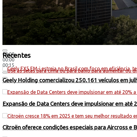
00:00
Recentes
00:00
00:15
Use as setas para cima ou para baixo para aumentar ou di
Geely Holding comercializou 250.161 veículos em jul
Expansão de Data Centers deve impulsionar em até 
Citroën oferece condições especiais para Aircross e 