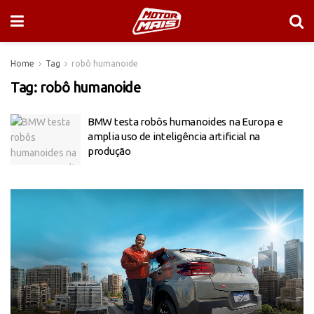
Home
Tag
robô humanoide
Tag:
robô humanoide
BMW testa robôs humanoides na Europa e
amplia uso de inteligência artificial na
produção
Tocador
de
vídeo