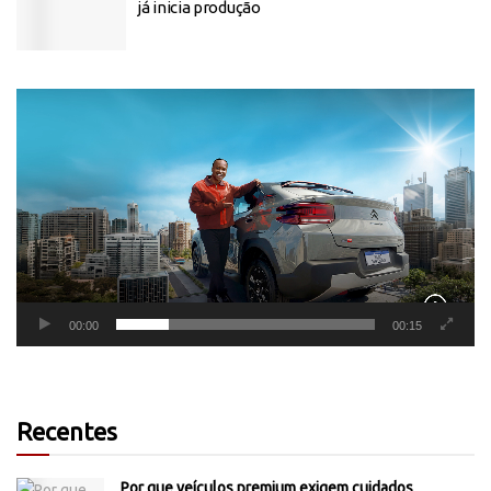
já inicia produção
Tocador
de
vídeo
00:00
00:15
Recentes
Por que veículos premium exigem cuidados