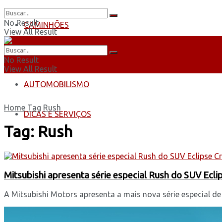
No Result
CAMINHÕES
View All Result
ÔNIBUS
No Result
View All Result
AUTOMOBILISMO
Home
Tag
Rush
DICAS E SERVIÇOS
Tag:
Rush
Mitsubishi apresenta série especial Rush do SUV Ecli
A Mitsubishi Motors apresenta a mais nova série especial de 