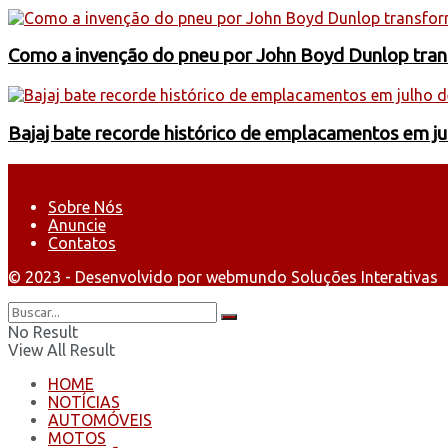
Como a invenção do pneu por John Boyd Dunlop trans
Bajaj bate recorde histórico de emplacamentos em j
Sobre Nós
Anuncie
Contatos
© 2023 - Desenvolvido por webmundo Soluções Interativas
No Result
View All Result
HOME
NOTÍCIAS
AUTOMÓVEIS
MOTOS