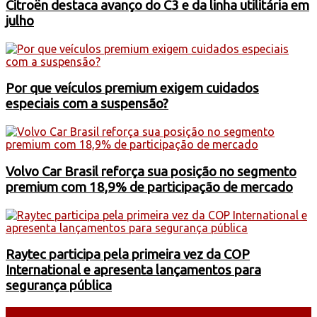
Citroën destaca avanço do C3 e da linha utilitária em
julho
Por que veículos premium exigem cuidados
especiais com a suspensão?
Volvo Car Brasil reforça sua posição no segmento
premium com 18,9% de participação de mercado
Raytec participa pela primeira vez da COP
International e apresenta lançamentos para
segurança pública