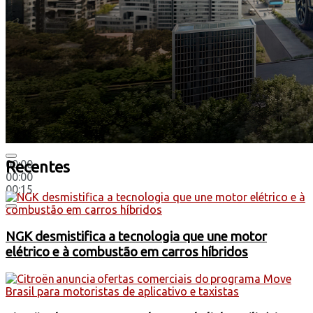
00:00
Recentes
00:00
00:15
NGK desmistifica a tecnologia que une motor
elétrico e à combustão em carros híbridos