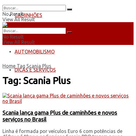
No Result
CAMINHÕES
View All Result
ÔNIBUS
No Result
View All Result
AUTOMOBILISMO
Home
Tag
Scania Plus
DICAS E SERVIÇOS
Tag:
Scania Plus
Scania lança gama Plus de caminhões e novos
serviços no Brasil
Linha é formada por veículos Euro 6 com potências de