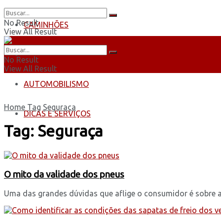
No Result
CAMINHÕES
View All Result
ÔNIBUS
No Result
View All Result
AUTOMOBILISMO
Home
Tag
Seguraça
DICAS E SERVIÇOS
Tag:
Seguraça
O mito da validade dos pneus
Uma das grandes dúvidas que aflige o consumidor é sobre a