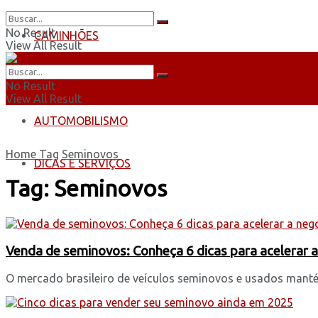
No Result
CAMINHÕES
View All Result
ÔNIBUS
No Result
View All Result
AUTOMOBILISMO
Home
Tag
Seminovos
DICAS E SERVIÇOS
Tag:
Seminovos
Venda de seminovos: Conheça 6 dicas para acelerar 
O mercado brasileiro de veículos seminovos e usados mant