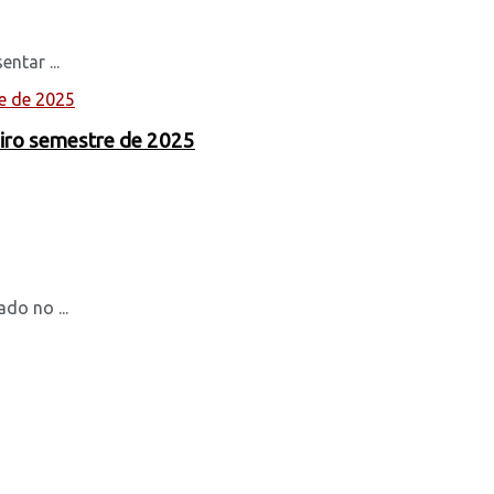
ntar ...
eiro semestre de 2025
do no ...