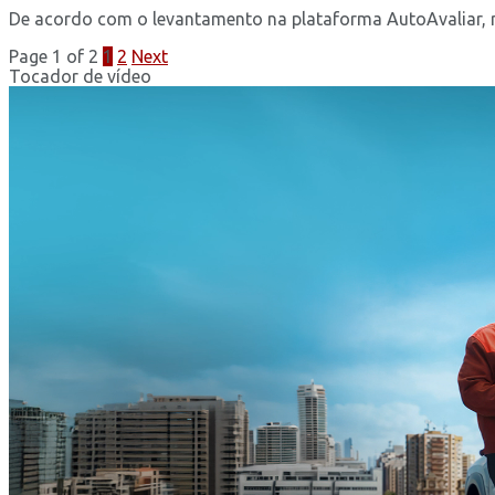
De acordo com o levantamento na plataforma AutoAvaliar, r
Page 1 of 2
1
2
Next
Tocador de vídeo