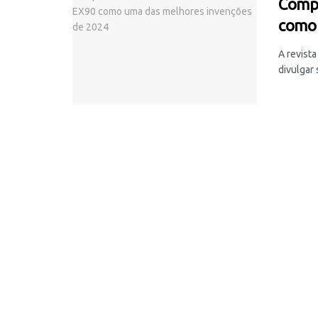
Compr
como 
A revist
divulgar 