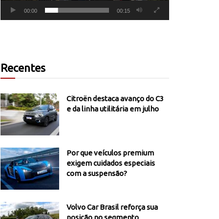
00:00
00:15
Recentes
Citroën destaca avanço do C3
e da linha utilitária em julho
Por que veículos premium
exigem cuidados especiais
com a suspensão?
Volvo Car Brasil reforça sua
posição no segmento