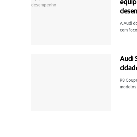
equip
dese
A Audi do
com foco 
Audi 
cidade
R8 Coupé
modelos d