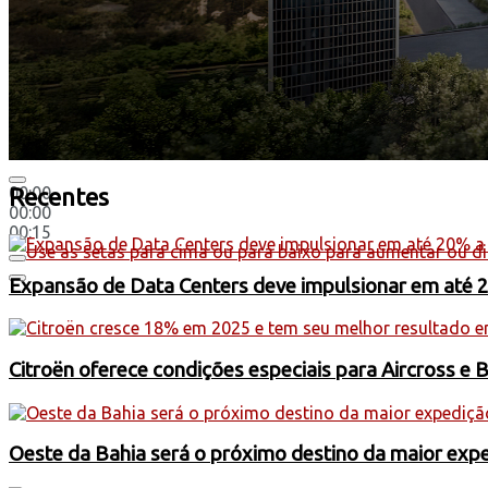
00:00
Recentes
00:00
00:15
Use as setas para cima ou para baixo para aumentar ou di
Expansão de Data Centers deve impulsionar em até 
Citroën oferece condições especiais para Aircross e 
Oeste da Bahia será o próximo destino da maior exp