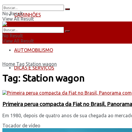
No Result
CAMINHÕES
View All Result
ÔNIBUS
No Result
View All Result
AUTOMOBILISMO
Home
Tag
Station wagon
DICAS E SERVIÇOS
Tag:
Station wagon
Primeira perua compacta da Fiat no Brasil, Panoram
Em 1980, depois de quatro anos de sua chegada ao mercado br
Tocador de vídeo