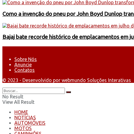
Como a invenção do pneu por John Boyd Dunlop trans
Bajaj bate recorde histórico de emplacamentos em j
Sobre Nós
Anuncie
Contatos
© 2023 - Desenvolvido por webmundo Soluções Interativas
No Result
View All Result
HOME
NOTÍCIAS
AUTOMÓVEIS
MOTOS
CAMINHÕES