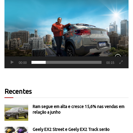
Tocador
de
vídeo
00:00
00:15
Recentes
Ram segue em alta e cresce 15,6% nas vendas em
relação a junho
Geely EX2 Street e Geely EX2 Track serão