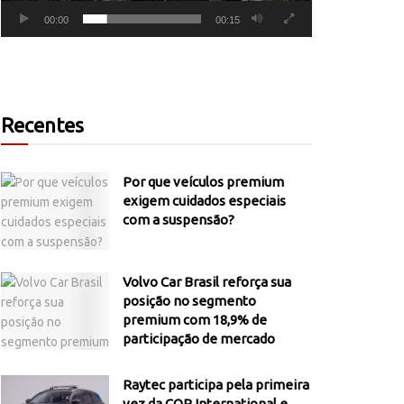
00:00
00:15
Recentes
Por que veículos premium
exigem cuidados especiais
com a suspensão?
Volvo Car Brasil reforça sua
posição no segmento
premium com 18,9% de
participação de mercado
Raytec participa pela primeira
vez da COP International e