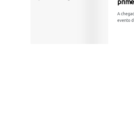
prime
A chegada
evento d