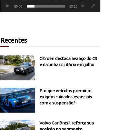
00:00
00:15
Recentes
Citroën destaca avanço do C3
e da linha utilitária em julho
Por que veículos premium
exigem cuidados especiais
com a suspensão?
Volvo Car Brasil reforça sua
posição no segmento