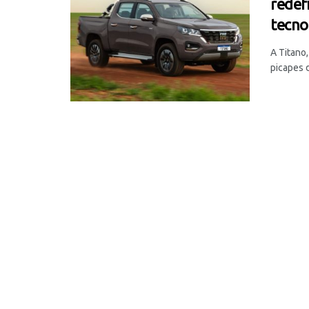
redef
tecno
A Titano
picapes d