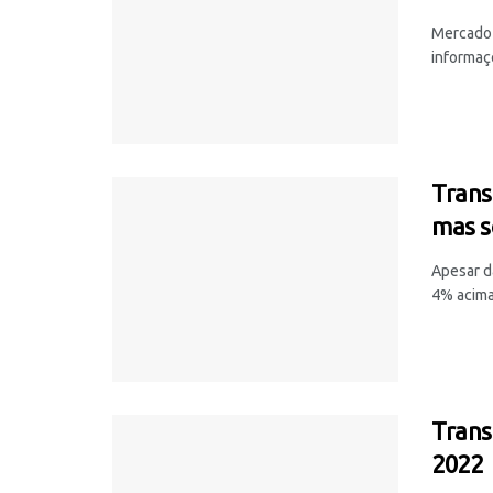
Mercado 
informaç
Trans
mas s
Apesar d
4% acima
Trans
2022