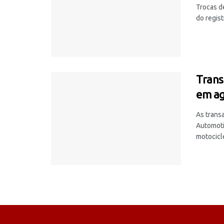
Trocas d
do regis
Trans
em a
As trans
Automoti
motocicle