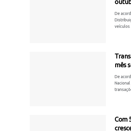
outu
De acord
Distribu
veículos .
Trans
mês s
De acord
Nacional
transaçõe
Com 5
cresc