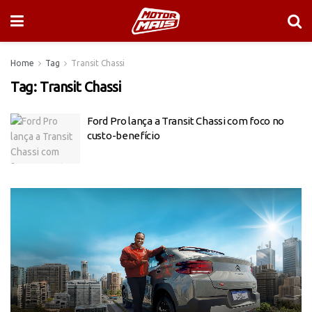
Home
Tag
Transit Chassi
Tag:
Transit Chassi
Ford Pro lança a Transit Chassi com foco no
custo-benefício
Tocador
de
vídeo