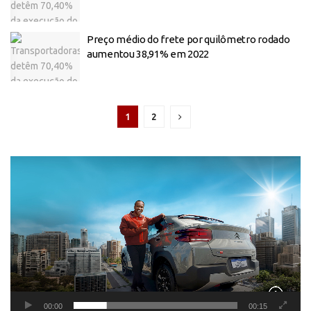
Preço médio do frete por quilômetro rodado
aumentou 38,91% em 2022
1
2
Tocador
de
vídeo
00:00
00:15