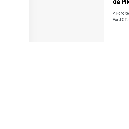
de Pi
A Ford t
Ford GT, 