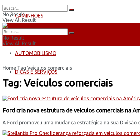
No Result
CAMINHÕES
View All Result
ÔNIBUS
No Result
View All Result
AUTOMOBILISMO
Home
Tag
Veículos comerciais
DICAS E SERVIÇOS
Tag:
Veículos comerciais
Ford cria nova estrutura de veículos comerciais na A
A Ford promoveu uma mudança estratégica na sua Divisão de 