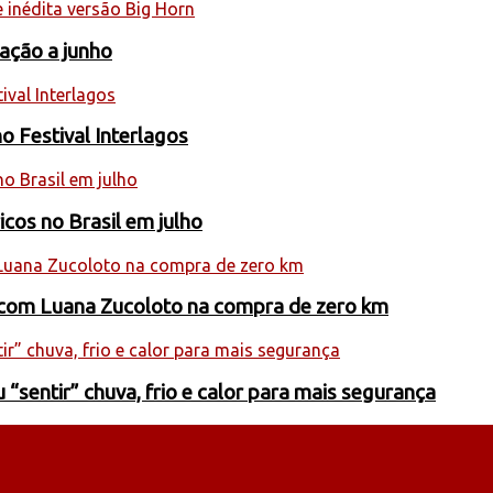
ação a junho
o Festival Interlagos
cos no Brasil em julho
l com Luana Zucoloto na compra de zero km
entir” chuva, frio e calor para mais segurança