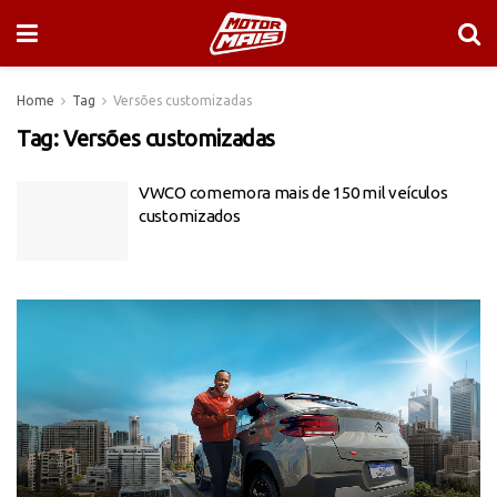
Home
Tag
Versões customizadas
Tag:
Versões customizadas
VWCO comemora mais de 150 mil veículos
customizados
Tocador
de
vídeo