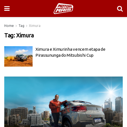
Home
Tag
Ximura
Tag:
Ximura
Ximura e Ximurinha vencem etapa de
Pirassununga do Mitsubishi Cup
Tocador
de
vídeo