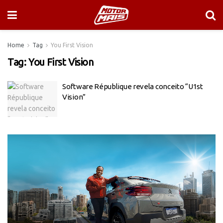
Home
Tag
You First Vision
Tag:
You First Vision
Software République revela conceito “U1st
Vision”
Tocador
de
vídeo