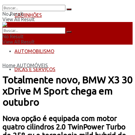
No Result
CAMINHÕES
View All Result
ÔNIBUS
No Result
View All Result
AUTOMOBILISMO
Home
AUTOMÓVEIS
DICAS E SERVIÇOS
Totalmente novo, BMW X3 30
xDrive M Sport chega em
outubro
Nova opção é equipada com motor
quatro cilindros 2.0 TwinPower Turbo