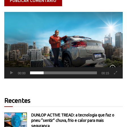
Tocador
de
vídeo
00:00
00:15
Recentes
DUNLOP ACTIVE TREAD: a tecnologia que faz o
pneu “sentir” chuva, frio e calor para mais
segurança