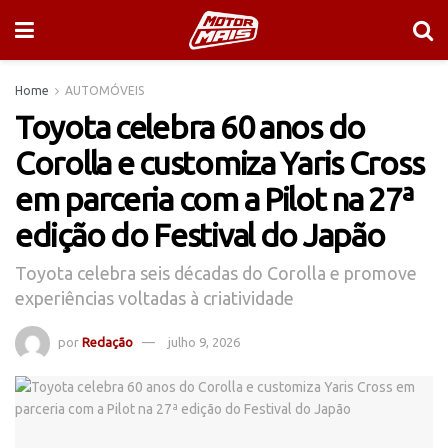
Home
AUTOMÓVEIS
Toyota celebra 60 anos do
Corolla e customiza Yaris Cross
em parceria com a Pilot na 27ª
edição do Festival do Japão
Toyota celebra seis décadas do Corolla e promove
experiências voltadas à criatividade
por
Redação
julho 9, 2026