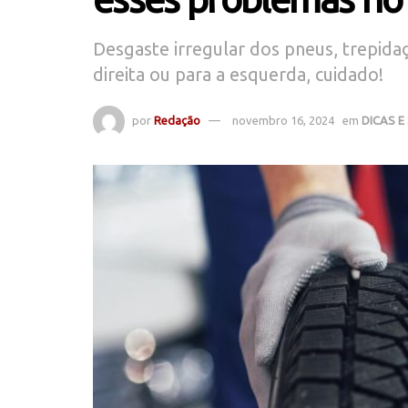
Desgaste irregular dos pneus, trepidaç
direita ou para a esquerda, cuidado!
por
Redação
novembro 16, 2024
em
DICAS E