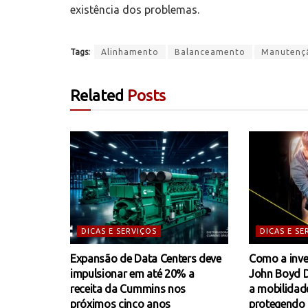
existência dos problemas.
Tags:
Alinhamento
Balanceamento
Manutenç
Related
Posts
DICAS E SERVIÇOS
DICAS E SE
Expansão de Data Centers deve
Como a inve
impulsionar em até 20% a
John Boyd 
receita da Cummins nos
a mobilidad
próximos cinco anos
protegendo f