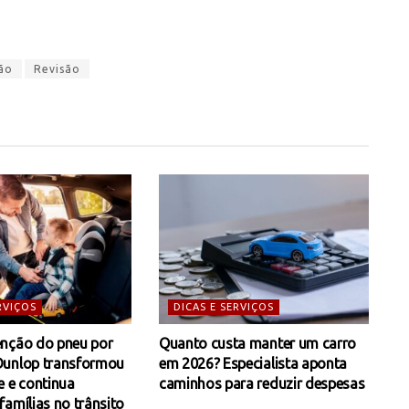
ão
Revisão
RVIÇOS
DICAS E SERVIÇOS
nção do pneu por
Quanto custa manter um carro
Dunlop transformou
em 2026? Especialista aponta
e e continua
caminhos para reduzir despesas
amílias no trânsito