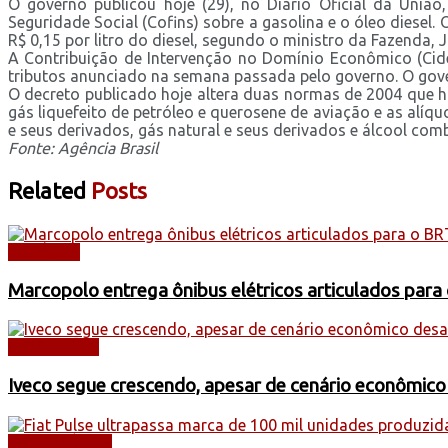
O governo publicou hoje (29), no Diário Oficial da Uniã
Seguridade Social (Cofins) sobre a gasolina e o óleo diesel
R$ 0,15 por litro do diesel, segundo o ministro da Fazenda, 
A Contribuição de Intervenção no Domínio Econômico (Cid
tributos anunciado na semana passada pelo governo. O gover
O decreto publicado hoje altera duas normas de 2004 que ha
gás liquefeito de petróleo e querosene de aviação e as alí
e seus derivados, gás natural e seus derivados e álcool comb
Fonte: Agência Brasil
Related
Posts
NOTÍCIAS
Marcopolo entrega ônibus elétricos articulados para
CAMINHÕES
Iveco segue crescendo, apesar de cenário econômico
AUTOMÓVEIS