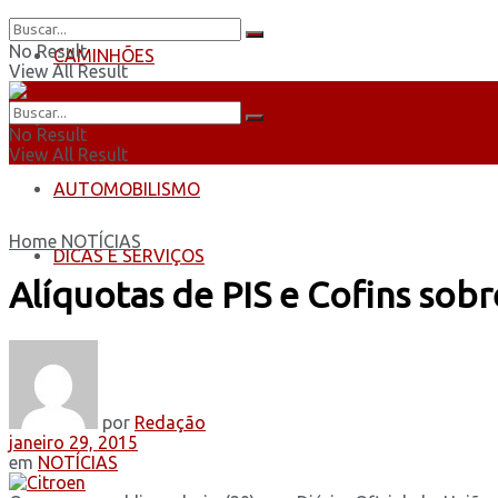
No Result
CAMINHÕES
View All Result
ÔNIBUS
No Result
View All Result
AUTOMOBILISMO
Home
NOTÍCIAS
DICAS E SERVIÇOS
Alíquotas de PIS e Cofins sob
por
Redação
janeiro 29, 2015
em
NOTÍCIAS