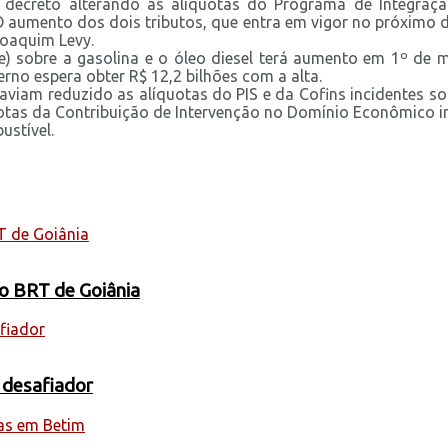
o, decreto alterando as alíquotas do Programa de Integraçã
. O aumento dos dois tributos, que entra em vigor no próximo d
Joaquim Levy.
e) sobre a gasolina e o óleo diesel terá aumento em 1º de
no espera obter R$ 12,2 bilhões com a alta.
viam reduzido as alíquotas do PIS e da Cofins incidentes sob
quotas da Contribuição de Intervenção no Domínio Econômico i
ustível.
 o BRT de Goiânia
 desafiador