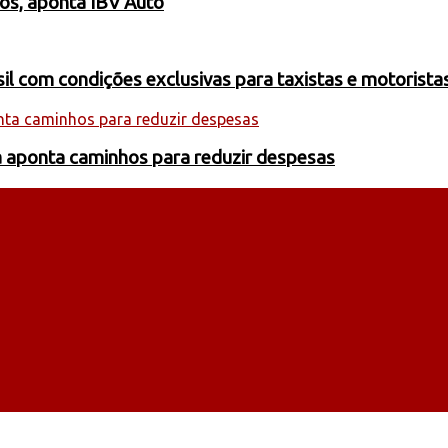
os, aponta IBV Auto
 com condições exclusivas para taxistas e motoristas
a aponta caminhos para reduzir despesas