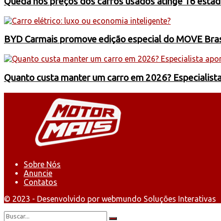
Queda nos preços dos carros usados atinge 16 estad
BYD Carmais promove edição especial do MOVE Brasil
Quanto custa manter um carro em 2026? Especialist
Sobre Nós
Anuncie
Contatos
© 2023 - Desenvolvido por webmundo Soluções Interativas