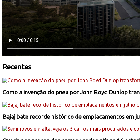
Recentes
Como a invenção do pneu por John Boyd Dunlop trans
Bajaj bate recorde histórico de emplacamentos em j