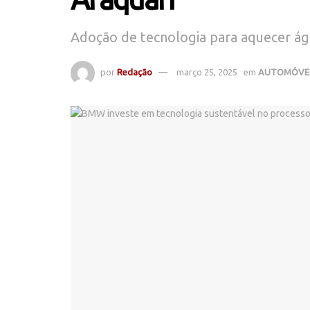
Adoção de tecnologia para aquecer ág
por
Redação
março 25, 2025
em
AUTOMÓVE