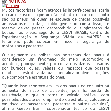
em
NOTÍCIAS
Muitos motoristas ficam atentos às imperfeições na lataria
do carro e riscos na pintura. No entanto, quando o assunto
são os pneus, há quem se esqueça de checar possíveis
amassados nas rodas, a calibragem e, por conta disso, até
mesmo deixar passar despercebido o surgimentos de
bolhas nos pneus. Segundo o CESVI BRASIL, Centro de
Experimentação e Segurança Viária da MAPFRE, o
fenômeno pode colocar em risco a segurança de
motoristas e pedestres.
O surgimento de bolhas nas borrachas dos pneus é
considerado um fenômeno do meio automotivo e
acontece, principalmente, por conta dos danos causados
por buracos, guias, valetas ou impactos que possam
danificar a estrutura da malha metálica ou demais regiões
que compõem a estrutura do pneu.
“Quando isso acontece em um dos pneus do conjunto há
aumento do risco de acidentes, pois há perda de
resistência, o que o torna o veículo instável, com
possibilidades até de rompimento da estrutura, colocando
em risco os passageiros, pedestres e outros veículos”,
afirma Gerson Burin, coordenador técnico do CESVI