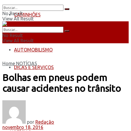
No Result
CAMINHÕES
View All Result
ÔNIBUS
No Result
View All Result
AUTOMOBILISMO
Home
NOTÍCIAS
DICAS E SERVIÇOS
Bolhas em pneus podem
causar acidentes no trânsito
por
Redação
novembro 18, 2016