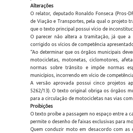
Alterações
O relator, deputado Ronaldo Fonseca (Pros-D
de Viação e Transportes, pela qual o projeto t
que o texto principal possui vício de inconstitu
O parecer não altera a tramitação, já que a
corrigido os vícios de competência apresentado
“Ao determinar que os órgãos municipais devem 
motocicletas, motonetas, ciclomotores, afet
normas sobre trânsito e impõe normas esp
municípios, incorrendo em vício de competência
A versão aprovada possui cinco projetos a
5262/13). O texto original obriga os órgãos mun
para a circulação de motocicletas nas vias com
Proibições
O texto proíbe a passagem no espaço entre a ca
permite o desenho de faixas exclusivas para mo
Quem conduzir moto em desacordo com as co