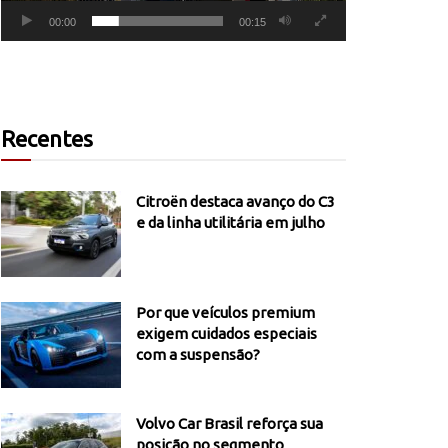
00:00
00:15
Recentes
Citroën destaca avanço do C3
e da linha utilitária em julho
Por que veículos premium
exigem cuidados especiais
com a suspensão?
Volvo Car Brasil reforça sua
posição no segmento