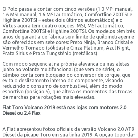
O Polo passa a contar com cinco versões (1.0 MPI manual,
1.6 MSI manual, 1.6 MSI automático, Comfortline 200TSI e
Highline 200TSI – estes dois últimos automáticos) e o
Virtus agora tem quatro opções: MSI, MSI automático,
Comfortline 200TSI e Highline 200TSI. Os modelos têm três
anos de garantia de fábrica sem limite de quilometragem e
são oferecidos em sete cores: Preto Ninja, Branco Cristal e
Vermelho Tornado (sólidas) e Cinza Platinum, Azul Night,
Prata Sirius e Prata Tungstênio (metálicas).
Com modo sequencial na própria alavanca ou nas aletas
junto ao volante multifuncional (que vem de série), o
câmbio conta com bloqueio do conversor de torque, que
evita o deslizamento interno do componente, visando
reduzindo o consumo de combustível, além do modo
esportivo (posição S), que altera os momentos das trocas
de marchas para rotações mais elevadas.
Fiat Toro Volcano 2019 está nas lojas com motores 2.0
Diesel ou 2.4 Flex
A Fiat apresentou fotos oficiais da versão Volcano 2.0 AT9
Diesel da picape Toro em sua linha 2019. A opção topo-da-