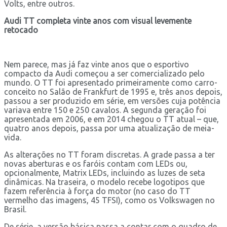
Volts, entre outros.
Audi TT completa vinte anos com visual levemente
retocado
Nem parece, mas já faz vinte anos que o esportivo
compacto da Audi começou a ser comercializado pelo
mundo. O TT foi apresentado primeiramente como carro-
conceito no Salão de Frankfurt de 1995 e, três anos depois,
passou a ser produzido em série, em versões cuja potência
variava entre 150 e 250 cavalos. A segunda geração foi
apresentada em 2006, e em 2014 chegou o TT atual – que,
quatro anos depois, passa por uma atualização de meia-
vida.
As alterações no TT foram discretas. A grade passa a ter
novas aberturas e os faróis contam com LEDs ou,
opcionalmente, Matrix LEDs, incluindo as luzes de seta
dinâmicas. Na traseira, o modelo recebe logotipos que
fazem referência à força do motor (no caso do TT
vermelho das imagens, 45 TFSI), como os Volkswagen no
Brasil.
De série, a versão básica passa a contar com o quadro de