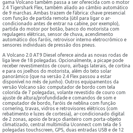
gama Volcano também passa a ser oferecida com o motor
2.4 Tigershark Flex, também aliado ao câmbio automático
de 9 marchas. Ambas trazem de fábrica: chave presencial
com função de partida remota (útil para ligar o ar-
condicionado antes de entrar na cabine, por exemplo),
partida do motor por botão, banco do motorista com
regulagens elétricas, sensor de chuva, acendimento
automático dos faróis, retrovisor interno eletrocrômico e
sensores individuais de pressão dos pneus.
A Volcano 2.0 AT9 Diesel oferece ainda as novas rodas de
liga leve de 18 polegadas. Opcionalmente, a picape pode
receber revestimentos de couro, airbags laterais, de cortina
e para os joelhos do motorista, além do teto solar
panorâmico (que na versão 2.4 Flex passou a estar
disponível no mês de junho). Outros equipamentos da
versão Volcano são: computador de bordo com tela
colorida de 7 polegadas, volante revestido de couro com
ajuste de altura/profundidade e comandos de som e
computador de bordo, faróis de neblina com função
cornering, travas, vidros e retrovisores elétricos (com
rebatimento e luzes de cortesia), ar-condicionado digital
de 2 zonas, apoio de braço dianteiro com porta-objeto
climatizado, central multimídia Uconnect com tela de 5
polegadas touchscreen, GPS, duas entradas USB e de 12