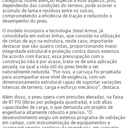
categoria, houve atenção especial a esse aspecto, pois,
dependendo das condições do terreno, pode ocorrer o
acúmulo de lama e resíduos entre os sulcos,
comprometendo a eficiência de tração e reduzindo o
desempenho do pneu.
O modelo incorpora a tecnologia
Steel Armor
, já
consolidada em outras linhas, que consiste na utilização
de cintas de aço na estrutura, neste caso, importante
destacar que são quatro cintas, proporcionando maior
integridade estrutural e proteção contra danos externos.
De acordo com Karasz, essa preocupação com a
construção não é por acaso, trata-se de uma aplicação
pesada, na qual a vida útil do pneu tende a ser
naturalmente reduzida. “Por isso, a carcaça foi projetada
para acompanhar esse nível de exigência, com um
dimensionamento estrutural capaz de suportar variações
intensas de terreno, carga e esforço mecânico”, destaca.
Além disso, o pneu opera com pressões elevadas, na faixa
de 87 PSI (libras por polegada quadrada), e sob altas
capacidades de carga, o que demanda um projeto de
engenharia altamente robusto e preciso. “O
desenvolvimento exigiu um extenso programa de validação
em campo, com instrumentação de equipamentos e
acompanhamento contínuo da engenharia, em conjunto