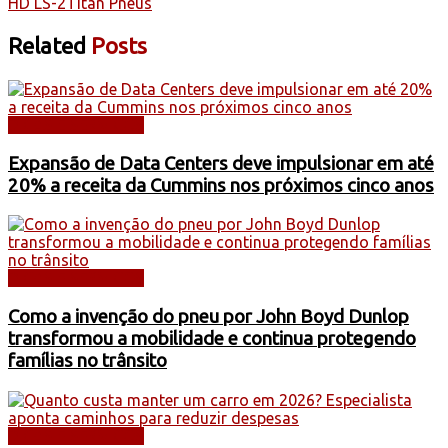
HD LS-2
Titan Pneus
Related
Posts
DICAS E SERVIÇOS
Expansão de Data Centers deve impulsionar em até
20% a receita da Cummins nos próximos cinco anos
DICAS E SERVIÇOS
Como a invenção do pneu por John Boyd Dunlop
transformou a mobilidade e continua protegendo
famílias no trânsito
DICAS E SERVIÇOS