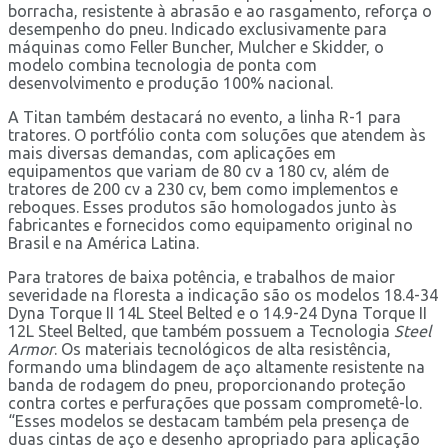
borracha, resistente à abrasão e ao rasgamento, reforça o
desempenho do pneu. Indicado exclusivamente para
máquinas como Feller Buncher, Mulcher e Skidder, o
modelo combina tecnologia de ponta com
desenvolvimento e produção 100% nacional.
A Titan também destacará no evento, a linha R-1 para
tratores. O portfólio conta com soluções que atendem às
mais diversas demandas, com aplicações em
equipamentos que variam de 80 cv a 180 cv, além de
tratores de 200 cv a 230 cv, bem como implementos e
reboques. Esses produtos são homologados junto às
fabricantes e fornecidos como equipamento original no
Brasil e na América Latina.
Para tratores de baixa potência, e trabalhos de maior
severidade na floresta a indicação são os modelos 18.4-34
Dyna Torque II 14L Steel Belted e o 14.9-24 Dyna Torque II
12L Steel Belted, que também possuem a Tecnologia
Steel
Armor
. Os materiais tecnológicos de alta resistência,
formando uma blindagem de aço altamente resistente na
banda de rodagem do pneu, proporcionando proteção
contra cortes e perfurações que possam comprometê-lo.
“Esses modelos se destacam também pela presença de
duas cintas de aço e desenho apropriado para aplicação