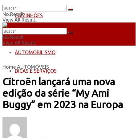
No Result
CAMINHÕES
View All Result
ÔNIBUS
No Result
View All Result
AUTOMOBILISMO
Home
AUTOMÓVEIS
DICAS E SERVIÇOS
Citroën lançará uma nova
edição da série “My Ami
Buggy” em 2023 na Europa