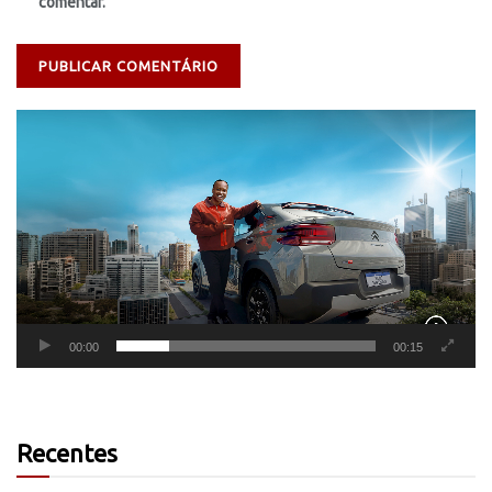
comentar.
Tocador
de
vídeo
00:00
00:15
Recentes