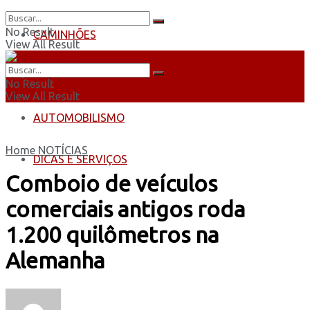
No Result
CAMINHÕES
View All Result
ÔNIBUS
No Result
View All Result
AUTOMOBILISMO
Home
NOTÍCIAS
DICAS E SERVIÇOS
Comboio de veículos
comerciais antigos roda
1.200 quilômetros na
Alemanha